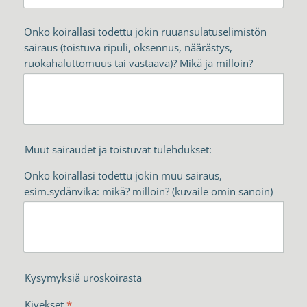
Onko koirallasi todettu jokin ruuansulatuselimistön
sairaus (toistuva ripuli, oksennus, näärästys,
ruokahaluttomuus tai vastaava)? Mikä ja milloin?
Muut sairaudet ja toistuvat tulehdukset:
Onko koirallasi todettu jokin muu sairaus,
esim.sydänvika: mikä? milloin? (kuvaile omin sanoin)
Kysymyksiä uroskoirasta
Kivekset
*