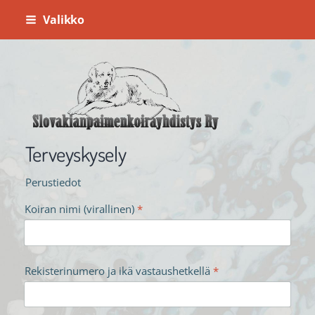
Siirry
Valikko
sivun
sisältöön
Slovakianpaimenkoirayhdistys ry
Terveyskysely
Perustiedot
Koiran nimi (virallinen)
*
Rekisterinumero ja ikä vastaushetkellä
*