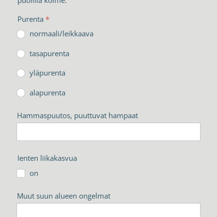
puolilla kolme.
Purenta
*
normaali/leikkaava
tasapurenta
yläpurenta
alapurenta
Hammaspuutos, puuttuvat hampaat
Ienten liikakasvua
on
Muut suun alueen ongelmat