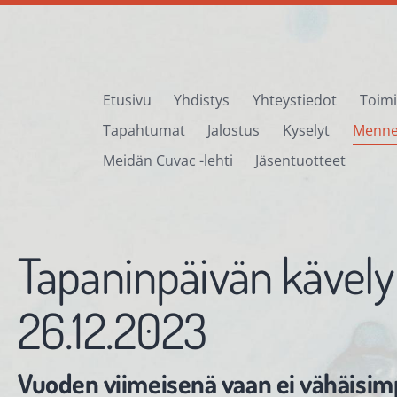
Etusivu
Yhdistys
Yhteystiedot
Toimi
stys ry
Tapahtumat
Jalostus
Kyselyt
Menne
Meidän Cuvac -lehti
Jäsentuotteet
Tapaninpäivän kävely
26.12.2023
Vuoden viimeisenä vaan ei vähäisi