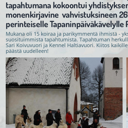
tapahtumana kokoontui yhdistyksen
monenkirjavine vahvistuksineen 26
perinteiselle Tapaninpäiväkävelylle
Mukana oli 15 koiraa ja parikymmentä ihmistä - yk
suosituimmista tapahtumista. Tapahtuman herkullis
Sari Koivuvuori ja Kennel Haltiavuori. Kiitos kaikille
päästä uudelleen!