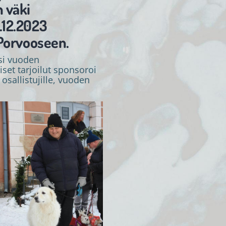
 väki
.12.2023
 Porvooseen.
si vuoden
et tarjoilut sponsoroi
 osallistujille, vuoden