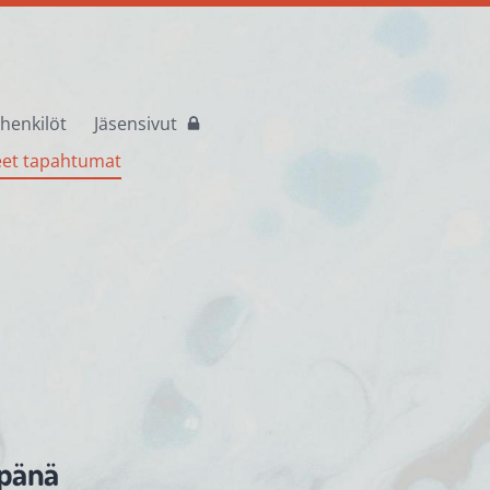
henkilöt
Jäsensivut
et tapahtumat
mpänä