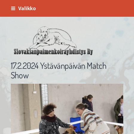
Siirry
Valikko
sivun
sisältöön
Slovakianpaimenkoirayhdistys ry
17.2.2024 Ystävänpäivän Match
Show