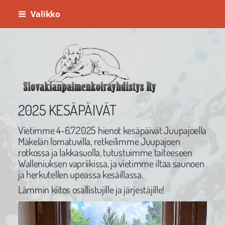
Siirry
Valikko
sivun
sisältöön
Slovakianpaimenkoirayhdistys ry
2025 KESÄPÄIVÄT
Vietimme 4-6.7.2025 hienot kesäpäivät Juupajoella
Mäkelän lomatuvilla, retkeilimme Juupajoen
rotkossa ja lakkasuolla, tutustuimme taiteeseen
Walleniuksen vapriikissa, ja vietimme iltaa saunoen
ja herkutellen upeassa kesäillassa.
Lämmin kiitos osallistujille ja järjestäjille!