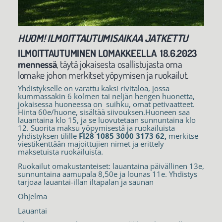
HUOM! ILMOITTAUTUMISAIKAA JATKETTU
ILMOITTAUTUMINEN LOMAKKEELLA 18.6.2023
mennessä
, täytä jokaisesta osallistujasta oma
lomake johon merkitset yöpymisen ja ruokailut.
Yhdistykselle on varattu kaksi rivitaloa, jossa
kummassakin 6 kolmen tai neljän hengen huonetta,
jokaisessa huoneessa on suihku, omat petivaatteet.
Hinta 60e/huone, sisältää siivouksen.Huoneen saa
lauantaina klo 15, ja se luovutetaan sunnuntaina klo
12. Suorita maksu yöpymisestä ja ruokailuista
yhdistyksen tilille
FI28 1085 3000 3173 62,
merkitse
viestikenttään majoittujien nimet ja erittely
maksetuista ruokailuista.
Ruokailut omakustanteiset: lauantaina päivällinen 13e,
sunnuntaina aamupala 8,50e ja lounas 11e. Yhdistys
tarjoaa lauantai-illan iltapalan ja saunan
Ohjelma
Lauantai