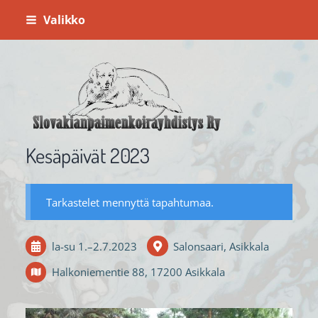
Siirry
Valikko
sivun
sisältöön
Slovakianpaimenkoirayhdistys ry
Kesäpäivät 2023
Tarkastelet mennyttä tapahtumaa.
la-su
1.
–
2.7.2023
Salonsaari, Asikkala
Halkoniementie 88, 17200 Asikkala