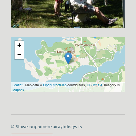
+
−
Leaflet
| Map data ©
OpenStreetMap
contributors,
CC-BY-SA
, Imagery ©
Mapbox
©
Slovakianpaimenkoirayhdistys ry