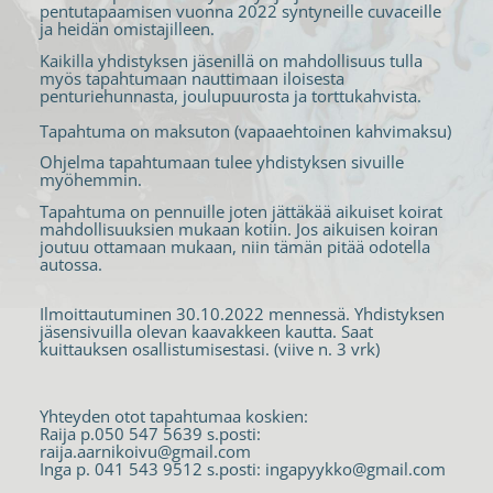
pentutapaamisen vuonna 2022 syntyneille cuvaceille
ja heidän omistajilleen.
Kaikilla yhdistyksen jäsenillä on mahdollisuus tulla
myös tapahtumaan nauttimaan iloisesta
penturiehunnasta, joulupuurosta ja torttukahvista.
Tapahtuma on maksuton (vapaaehtoinen kahvimaksu)
Ohjelma tapahtumaan tulee yhdistyksen sivuille
myöhemmin.
Tapahtuma on pennuille joten jättäkää aikuiset koirat
mahdollisuuksien mukaan kotiin. Jos aikuisen koiran
joutuu ottamaan mukaan, niin tämän pitää odotella
autossa.
Ilmoittautuminen 30.10.2022 mennessä. Yhdistyksen
jäsensivuilla olevan kaavakkeen kautta. Saat
kuittauksen osallistumisestasi. (viive n. 3 vrk)
Yhteyden otot tapahtumaa koskien:
Raija p.050 547 5639 s.posti:
raija.aarnikoivu@gmail.com
Inga p. 041 543 9512 s.posti: ingapyykko@gmail.com