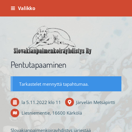
Siirry
Valikko
sivun
sisältöön
Slovakianpaimenkoirayhdistys ry
Pentutapaaminen
Tarkastelet mennyttä tapahtumaa.
la 5.11.2022
klo 11
Järvelän Metsäpirtti
Liesniementie, 16600 Kärkölä
Slovakianpaimenkoirayhdistys järjestää